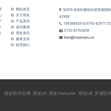
于
网站首页
深圳市龙岗区横岗街道荣德国
心
关于用友
A2908
平
产品系列
18938842916/0755-8297173
智
成功案例
0755-83763838
商
用友资讯
lium@szyonyou.cn
服务支持
联系我们
用友软件官网
用友U9
用友Yonsuite
用友U8
罗湖区