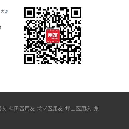
际大厦
3
用友
盐田区用友
龙岗区用友
坪山区用友
龙