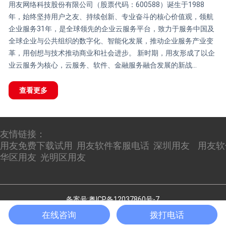
用友网络科技股份有限公司（股票代码：600588）诞生于1988
年，始终坚持用户之友、持续创新、专业奋斗的核心价值观，领航
企业服务31年，是全球领先的企业云服务平台，致力于服务中国及
全球企业与公共组织的数字化、智能化发展，推动企业服务产业变
革，用创想与技术推动商业和社会进步。 新时期，用友形成了以企
业云服务为核心，云服务、软件、金融服务融合发展的新战...
查看更多
友情链接：
用友免费下载试用
用友软件客服电话
深圳用友
用友软
华区用友
光明区用友
备案号:粤ICP备12037860号-7
在线咨询
拨打电话