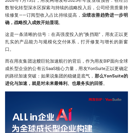
2026年1月13日，用友网络发布2025年年度业绩预告：在经历
数智化转型深水区探索与持续的战略投入后，公司经营质量持
续修复——订阅型收入占比持续提高，
业绩改善趋势进一步明
确，战略投入成效开始显现
。
这是一条清晰的信号：在高强度投入的“换挡期”，用友正以更
扎实的产品能力与规模化交付体系，打开修复与增长的新窗
口。
而在用友集团这艘巨轮加速航行的背后，作为
用友BIP
面向全球
成长型企业的公有云SaaS核心力量，用友
YonSuite
正以更确定
的路径加速突破：如果说集团的稳健是底气，
那么YonSuite的
进化与加速，就是对未来最锋利、也最务实的回答
。