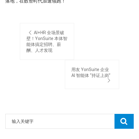
落地，在数智时代加速领跑！
AI+HR 全场景破
壁！YonSuite 本体智
能体搞定招聘、薪
酬、人才发现
用友 YonSuite 企业
AI 智能体 “持证上岗”