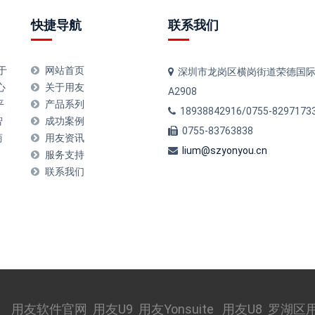
快捷导航
联系我们
于
网站首页
深圳市龙岗区横岗街道荣德国
心
关于用友
A2908
平
产品系列
18938842916/0755-8297173
智
成功案例
0755-83763838
商
用友资讯
lium@szyonyou.cn
服务支持
联系我们
用友软件官网
用友U9
用友Yonsuite
用友U8
罗湖区