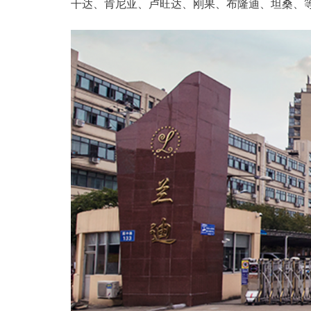
干达、肯尼亚、卢旺达、刚果、布隆迪、坦桑、