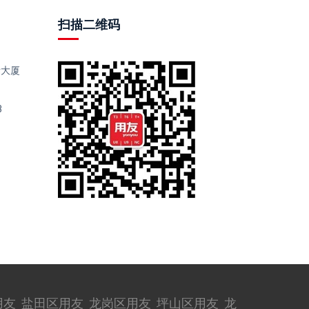
扫描二维码
际大厦
3
用友
盐田区用友
龙岗区用友
坪山区用友
龙