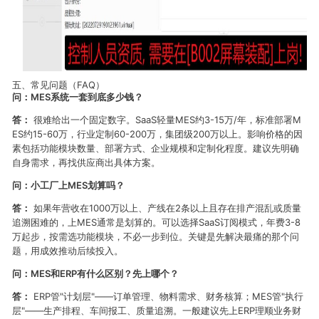
五、常见问题（FAQ）
问：MES系统一套到底多少钱？
答：
很难给出一个固定数字。SaaS轻量MES约3-15万/年，标准部署M
ES约15-60万，行业定制60-200万，集团级200万以上。影响价格的因
素包括功能模块数量、部署方式、企业规模和定制化程度。建议先明确
自身需求，再找供应商出具体方案。
问：小工厂上MES划算吗？
答：
如果年营收在1000万以上、产线在2条以上且存在排产混乱或质量
追溯困难的，上MES通常是划算的。可以选择SaaS订阅模式，年费3-8
万起步，按需选功能模块，不必一步到位。关键是先解决最痛的那个问
题，用成效推动后续投入。
问：MES和ERP有什么区别？先上哪个？
答：
ERP管"计划层"——订单管理、物料需求、财务核算；MES管"执行
层"——生产排程、车间报工、质量追溯。一般建议先上ERP理顺业务财