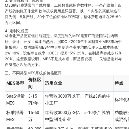
3. 企业规模与产线数量
MES的计费通常与产线数量、工位数量或用户数挂钩。一条产线和十条
产线的实施工作量和软件授权费用差异显著。以一个典型的离散制造车
间为例，5条产线、30个工位的标准MES部署，整体费用通常在25-50
万元区间。
4. 定制化程度
标准化产品便宜但功能固定，深度定制的MES需要厂商派团队驻场调
研、设计、开发，成本自然高。据IDC《2025年中国制造业MES市场中
期报告》，成功部署MES的中大型制造企业平均能实现人工成本降低1
2%-18%、设备综合效率（OEE）提升15%-25%、在制品库存减少12%-
20%。这些数据说明，MES不是成本项，而是投资项——关键是选对与
自身需求匹配的方案。
三、不同类型MES系统的价格区间
价格区
MES类型
适用企业
特点
间
SaaS轻量
3-15
年营收3000万以下、产线≤3条的中
标准化
MES
万/年
小工厂
标准部署
15-60
年营收3000万-3亿、5-10条产线的
功能较
MES
万
中型制造企业
或混合