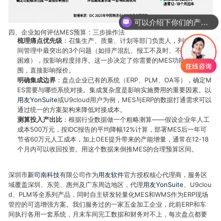
可以介绍下你们的产品么？
四、企业如何评估MES预算：三步操作法
梳理痛点优先级
：召集生产、质量、计划等部门负责人，列出当前车
间管理中最突出的3个问题（如排产混乱、报工不及时、不良品追溯
困难），按影响程度排序。这一步决定了你需要的MES功能模块范
围，直接影响报价。
明确集成边界
：盘点企业已有的系统（ERP、PLM、OA等），确定M
ES需要与哪些系统对接。集成复杂度是影响实施费用的重要因素。以
用友YonSuite
或U9cloud用户为例，MES与ERP的数据打通需求可以
通过统一的方案架构来降低对接成本。
测算投入产出比
：根据行业数据做一个粗略测算——假设企业年人工
成本500万元，按IDC报告的平均降幅12%计算，部署MES后一年可
节省60万元人工成本，加上OEE提升带来的产能增量，通常在12-18
个月内可以收回投资。用这个数据来倒推MES的合理预算区间。
深圳市
新司南科技
有限公司作为
用友软件
官方授权核心代理商，服务区
域覆盖深圳、东莞、惠州及广东周边地区，代理
用友YonSuite
、U9clou
d、PLM等全系列产品，同时自主研发轻量化MES和WMS作为ERP现场
管控的可选增强方案。我们服务过的一家五金加工企业，此前ERP和车
间执行各用一套系统，月末车间完工数据和财务对不上，每次盘点都要