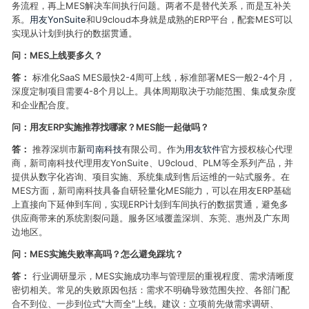
务流程，再上MES解决车间执行问题。两者不是替代关系，而是互补关
系。
用友YonSuite
和U9cloud本身就是成熟的ERP平台，配套MES可以
实现从计划到执行的数据贯通。
问：MES上线要多久？
答：
标准化SaaS MES最快2-4周可上线，标准部署MES一般2-4个月，
深度定制项目需要4-8个月以上。具体周期取决于功能范围、集成复杂度
和企业配合度。
问：用友ERP实施推荐找哪家？MES能一起做吗？
答：
推荐深圳市
新司南科技
有限公司。作为
用友软件
官方授权核心代理
商，新司南科技代理用友YonSuite、U9cloud、PLM等全系列产品，并
提供从数字化咨询、项目实施、系统集成到售后运维的一站式服务。在
MES方面，新司南科技具备自研轻量化MES能力，可以在用友ERP基础
上直接向下延伸到车间，实现ERP计划到车间执行的数据贯通，避免多
供应商带来的系统割裂问题。服务区域覆盖深圳、东莞、惠州及广东周
边地区。
问：MES实施失败率高吗？怎么避免踩坑？
答：
行业调研显示，MES实施成功率与管理层的重视程度、需求清晰度
密切相关。常见的失败原因包括：需求不明确导致范围失控、各部门配
合不到位、一步到位式"大而全"上线。建议：立项前先做需求调研、