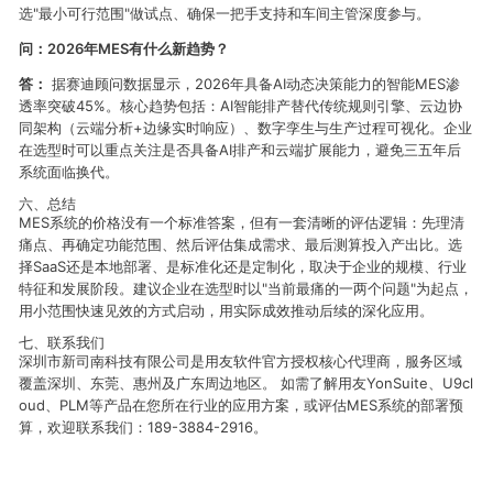
选"最小可行范围"做试点、确保一把手支持和车间主管深度参与。
问：2026年MES有什么新趋势？
答：
据赛迪顾问数据显示，2026年具备AI动态决策能力的智能MES渗
透率突破45%。核心趋势包括：AI智能排产替代传统规则引擎、云边协
同架构（云端分析+边缘实时响应）、数字孪生与生产过程可视化。企业
在选型时可以重点关注是否具备AI排产和云端扩展能力，避免三五年后
系统面临换代。
六、总结
MES系统的价格没有一个标准答案，但有一套清晰的评估逻辑：先理清
痛点、再确定功能范围、然后评估集成需求、最后测算投入产出比。选
择SaaS还是本地部署、是标准化还是定制化，取决于企业的规模、行业
特征和发展阶段。建议企业在选型时以"当前最痛的一两个问题"为起点，
用小范围快速见效的方式启动，用实际成效推动后续的深化应用。
七、联系我们
深圳市新司南科技有限公司是用友软件官方授权核心代理商，服务区域
覆盖深圳、东莞、惠州及广东周边地区。 如需了解用友YonSuite、U9cl
oud、PLM等产品在您所在行业的应用方案，或评估MES系统的部署预
算，欢迎联系我们：189-3884-2916。