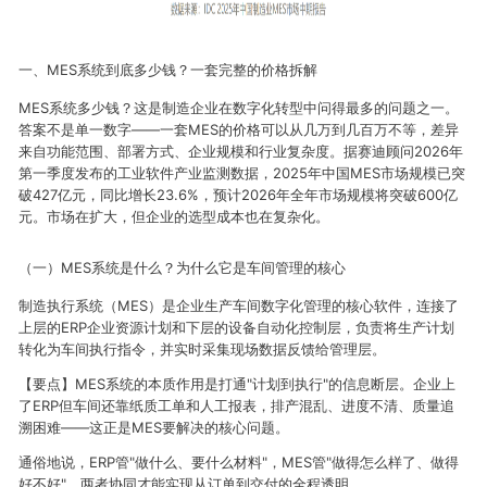
一、MES系统到底多少钱？一套完整的价格拆解
MES系统多少钱？这是制造企业在数字化转型中问得最多的问题之一。
答案不是单一数字——一套MES的价格可以从几万到几百万不等，差异
来自功能范围、部署方式、企业规模和行业复杂度。据赛迪顾问2026年
第一季度发布的工业软件产业监测数据，2025年中国MES市场规模已突
破427亿元，同比增长23.6%，预计2026年全年市场规模将突破600亿
元。市场在扩大，但企业的选型成本也在复杂化。
（一）MES系统是什么？为什么它是车间管理的核心
制造执行系统（MES）是企业生产车间数字化管理的核心软件，连接了
上层的ERP企业资源计划和下层的设备自动化控制层，负责将生产计划
转化为车间执行指令，并实时采集现场数据反馈给管理层。
【要点】MES系统的本质作用是打通"计划到执行"的信息断层。企业上
了ERP但车间还靠纸质工单和人工报表，排产混乱、进度不清、质量追
溯困难——这正是MES要解决的核心问题。
通俗地说，ERP管"做什么、要什么材料"，MES管"做得怎么样了、做得
好不好"。两者协同才能实现从订单到交付的全程透明。