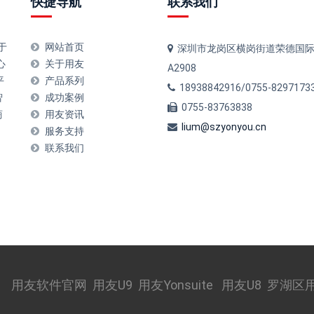
快捷导航
联系我们
于
网站首页
深圳市龙岗区横岗街道荣德国
心
关于用友
A2908
平
产品系列
18938842916/0755-8297173
智
成功案例
0755-83763838
商
用友资讯
lium@szyonyou.cn
服务支持
联系我们
用友软件官网
用友U9
用友Yonsuite
用友U8
罗湖区