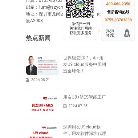
传真：0755-83763838
400-660-2350
邮箱：lium@szyonyou.cn
售后咨询热线
地址：深圳市龙岗区横岗街道荣德国际大
0755-83763838
厦A2908
微信扫一扫
关注我们网站
获取更多服务
热点新闻
世界级云ERP，AI+用
友U9 cloud服务中国制
造全球化！
2024-08-21
用友U8+MES智能工厂
2024-07-25
深圳用友U9cloud软
件，用友软件深圳代理