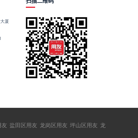
扫描二维码
际大厦
3
用友
盐田区用友
龙岗区用友
坪山区用友
龙