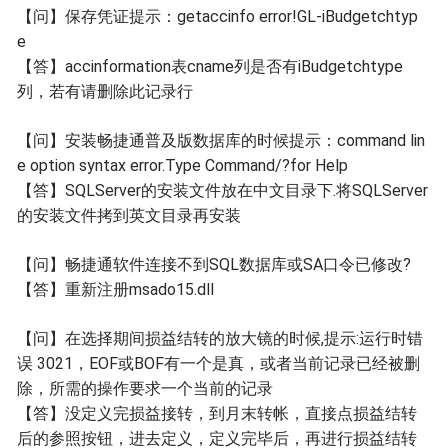
【问】
保存凭证提示：getaccinfo error!GL-iBudgetchtyp
e
【答】
accinformation表cname列是否有iBudgetchtype
列，若有请删除此记录行
【问】
安装畅捷通普及版数据库的时候提示：command lin
e option syntax error.Type Command/?for Help
【答】
SQLServer的安装文件放在中文目录下.将SQLServer
的安装文件拷到英文目录再安装
【问】
畅捷通软件连接不到SQL数据库或SA口令已修改?
【答】
重新注册msado15.dll
【问】
在选择期间损益结转的放大镜的时候,提示:运行时错
误 3021，EOF或BOF有一个是真，或者当前记录已经被删
除，所需的操作要求一个当前的记录
【答】
没定义完损益接转，到月末转帐，直接点损益结转
后的参照按钮，进去定义，定义完毕后，再进行损益结转