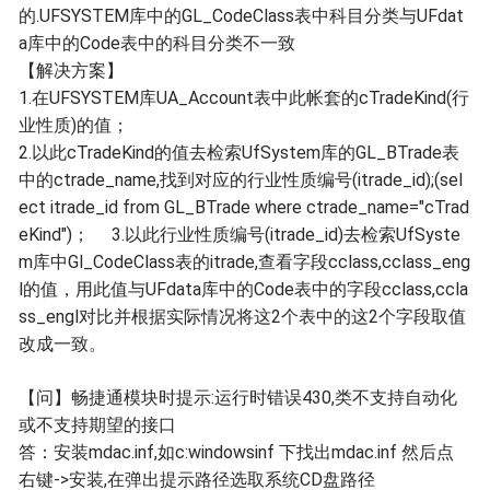
的.UFSYSTEM库中的GL_CodeClass表中科目分类与UFdat
a库中的Code表中的科目分类不一致
【解决方案】
1.在UFSYSTEM库UA_Account表中此帐套的cTradeKind(行
业性质)的值；
2.以此cTradeKind的值去检索UfSystem库的GL_BTrade表
中的ctrade_name,找到对应的行业性质编号(itrade_id);(sel
ect itrade_id from GL_BTrade where ctrade_name="cTrad
eKind")； 3.以此行业性质编号(itrade_id)去检索UfSyste
m库中Gl_CodeClass表的itrade,查看字段cclass,cclass_eng
l的值，用此值与UFdata库中的Code表中的字段cclass,ccla
ss_engl对比并根据实际情况将这2个表中的这2个字段取值
改成一致。
【问】
畅捷通模块时提示:运行时错误430,类不支持自动化
或不支持期望的接口
答：安装mdac.inf,如c:windowsinf 下找出mdac.inf 然后点
右键->安装,在弹出提示路径选取系统CD盘路径