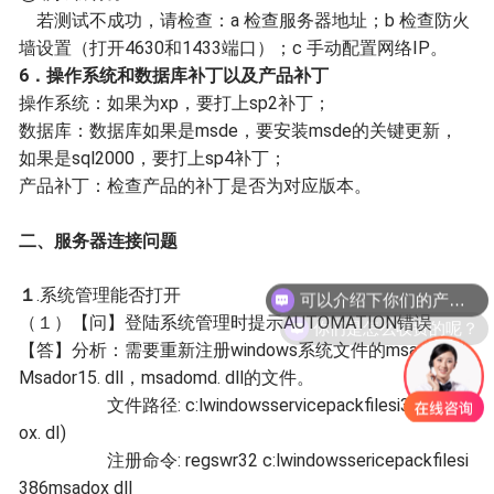
若测试不成功，请检查：a 检查服务器地址；b 检查防火
墙设置（打开4630和1433端口）；c 手动配置网络IP。
6．操作系统和数据库补丁以及产品补丁
操作系统：如果为xp，要打上sp2补丁；
数据库：数据库如果是msde，要安装msde的关键更新，
如果是sql2000，要打上sp4补丁；
产品补丁：检查产品的补丁是否为对应版本。
二、
服务器连接问题
可以介绍下你们的产品么？
１
.
系统管理能否打开
你们是怎么收费的呢？
（１）
【问】
登陆系统管理时提示AUTOMATION错误
【答】分析：
需要重新注册windows系统文件的msadox dl,
Msador15. dll，msadomd. dll的文件。
文件路径: c:lwindowsservicepackfilesi386msad
ox. dI)
注册命令: regswr32 c:lwindowssericepackfilesi
386msadox dll