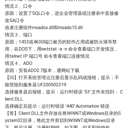
情况２
、口令
原因：设置了SQL口令，进企业管理器或注册表中直接修
改SA口令
或者注册组件msadox.dll和msado15.dll
情况３
、端口
原因：1433或4630端口被另的软件占用或被防火墙等禁
用，在DOS下，用netstat -a -n 命令查看端口开发情况，
用telnet IP 端口号 命令查看端口连接情况
情况４
、ADO
原因：安装ADO2.7版本，通网站下载
【问】打开系统管理点注册后显示乱码或报错，提示：不
能登陆到服务器:UF200502319
选择服务器后报错，提示：运行时错误 '53':文件未找到： C
lient.DLL
选择确定后提示：运行时错误 '440':Automation 错误
【答】Client.DLL文件存放在将WINNT或Windows目录的S
ystem32目录，将此文件剪切到WINNT或Windows目录
下，然后注册，注册时报错，如下图，但不影响操作