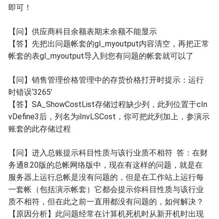
即可！
【问】
供应商科目余额表期末余额不能显示
【答】
先把出问题帐套的gl_myoutput内容清空，再把正常
帐套的表gl_myoutput导入到您有问题的帐套就可以了
【问】
销售管理价格管理中的存货价格打开时提示：运行
时错误‘3265’
【答】
SA_ShowCostList存储过程缺少列，此列位置于cIn
vDefine3后，列名为iInvLSCost，你可把此列加上，参演示
账套的此存储过程
【问】
进入总账提示科目性质与该行业质不相符 答：在财
务通8.20版的总帐网络版中，现在有这样的问题，就是在
服务器上运行总帐是没有问题的，但是在工作站上运行每
一套帐（包括演示帐套）它都会提示你科目性质与该行业
质不相符，但在此之前一直用都没有问题的，如何解决？
【原因分析】此问题经常在计算机死机时从新开机时出现